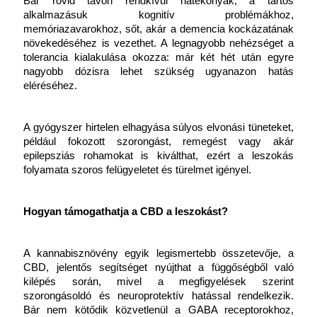
Bár rövid távon rendkívül hatékonyak, a tartós 
alkalmazásuk kognitív problémákhoz, 
memóriazavarokhoz, sőt, akár a demencia kockázatának 
növekedéséhez is vezethet. A legnagyobb nehézséget a 
tolerancia kialakulása okozza: már két hét után egyre 
nagyobb dózisra lehet szükség ugyanazon hatás 
eléréséhez.
A gyógyszer hirtelen elhagyása súlyos elvonási tüneteket, 
például fokozott szorongást, remegést vagy akár 
epilepsziás rohamokat is kiválthat, ezért a leszokás 
folyamata szoros felügyeletet és türelmet igényel.
Hogyan támogathatja a CBD a leszokást?
A kannabisznövény egyik legismertebb összetevője, a 
CBD, jelentős segítséget nyújthat a függőségből való 
kilépés során, mivel a megfigyelések szerint 
szorongásoldó és neuroprotektív hatással rendelkezik. 
Bár nem kötődik közvetlenül a GABA receptorokhoz, 