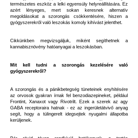
természetes eszköz a lelki egyensúly helyreállítására. Ez 
azért lényeges, mert sokan keresnek alternatív 
megoldásokat a szorongás csökkentésére, hiszen a 
gyógyszerekről való leszokás komoly kihívást jelenthet.
Cikkünkben megvizsgáljuk, miként segíthetnek a 
kannabisznövény hatóanyagai a leszokásban.
Mit kell tudni a szorongás kezelésére való 
gyógyszerekről?
A szorongás és a pánikbetegség tüneteinek enyhítésére 
az orvosok gyakran írnak fel benzodiazepineket, például 
Frontint, Xanaxot vagy Rivotrilt. Ezek a szerek az agy 
GABA receptoraira hatnak - ez az ingerületátvivő anyag 
segít, hogy a túlingerelt idegsejtek nyugalmi állapotba 
kerüljenek.