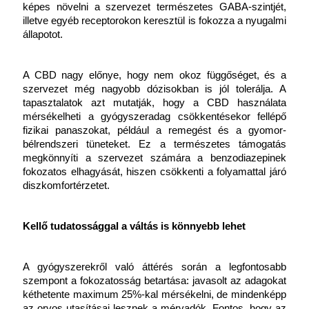
képes növelni a szervezet természetes GABA-szintjét, 
illetve egyéb receptorokon keresztül is fokozza a nyugalmi 
állapotot.
A CBD nagy előnye, hogy nem okoz függőséget, és a 
szervezet még nagyobb dózisokban is jól tolerálja. A 
tapasztalatok azt mutatják, hogy a CBD használata 
mérsékelheti a gyógyszeradag csökkentésekor fellépő 
fizikai panaszokat, például a remegést és a gyomor-
bélrendszeri tüneteket. Ez a természetes támogatás 
megkönnyíti a szervezet számára a benzodiazepinek 
fokozatos elhagyását, hiszen csökkenti a folyamattal járó 
diszkomfortérzetet.
Kellő tudatossággal a váltás is könnyebb lehet
A gyógyszerekről való áttérés során a legfontosabb 
szempont a fokozatosság betartása: javasolt az adagokat 
kéthetente maximum 25%-kal mérsékelni, de mindenképp 
az orvos utasításai lesznek a mérvadók. Fontos, hogy az 