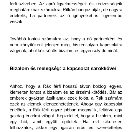
férfi szívében. Az apró figyelmességek és kedvességeik 
meghatározóak számukra. Ritkán hangoztatják, de nagyra 
értékelik, ha partnereik az ő igényeiket is figyelembe 
veszik.
Továbbá fontos számukra az, hogy a nő partnerként és 
nem irányítóként jelenjen meg, hiszen olyan kapcsolatra 
vágynak, ahol kölcsönös bizalom és egyensúly dominál.
Bizalom és melegség: a kapcsolat sarokkövei
Ahhoz, hogy a Rák férfi hosszú távon boldog legyen, 
kiemelten fontos a bizalom és az érzelmi kötődés. Bár az 
emberek gyakran átsiklanak ezek fölött, a Rák számára 
ezek az elemek elengedhetetlenek. Ahogy egy kapcsolat 
érlelődik, a Rák férfi egyre jobban megnyílik, feltárva egy 
gazdag érzelmi világot. Képzeld el, hogy a bizalom, mint 
egy híd, amit együtt építetek. Ha ezt sikeresen 
felhúzzátok, akkor egy igazán erős és szeretetteljes 