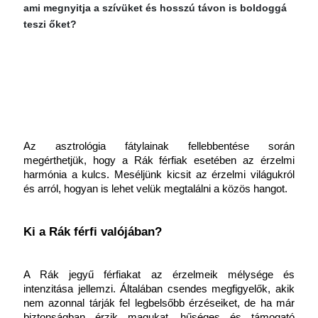
ami megnyitja a szívüket és hosszú távon is boldoggá
teszi őket?
Az asztrológia fátylainak fellebbentése során 
megérthetjük, hogy a Rák férfiak esetében az érzelmi 
harmónia a kulcs. Meséljünk kicsit az érzelmi világukról 
és arról, hogyan is lehet velük megtalálni a közös hangot.
Ki a Rák férfi valójában?
A Rák jegyű férfiakat az érzelmeik mélysége és 
intenzitása jellemzi. Általában csendes megfigyelők, akik 
nem azonnal tárják fel legbelsőbb érzéseiket, de ha már 
biztonságban érzik magukat, hűséges és támogató 