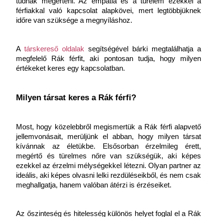
tudnak megérteni. Az empátia és a türelem ezekkel a 
férfiakkal való kapcsolat alapkövei, mert legtöbbjüknek 
időre van szüksége a megnyíláshoz.
A
 társkereső oldalak
 segítségével bárki megtalálhatja a 
megfelelő Rák férfit, aki pontosan tudja, hogy milyen 
értékeket keres egy kapcsolatban.
Milyen társat keres a Rák férfi?
Most, hogy közelebbről megismertük a Rák férfi alapvető 
jellemvonásait, merüljünk el abban, hogy milyen társat 
kívánnak az életükbe. Elsősorban érzelmileg érett, 
megértő és türelmes nőre van szükségük, aki képes 
ezekkel az érzelmi mélységekkel létezni. Olyan partner az 
ideális, aki képes olvasni lelki rezdüléseikből, és nem csak 
meghallgatja, hanem valóban átérzi is érzéseiket.
Az őszinteség és hitelesség különös helyet foglal el a Rák 