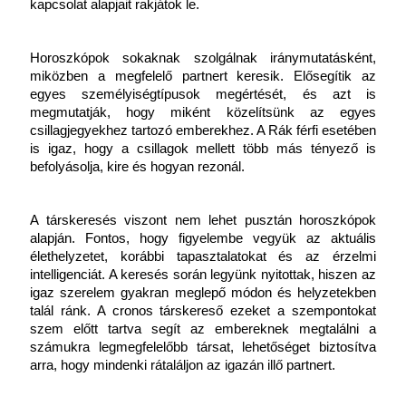
kapcsolat alapjait rakjátok le.
Horoszkópok sokaknak szolgálnak iránymutatásként, 
miközben a megfelelő partnert keresik. Elősegítik az 
egyes személyiségtípusok megértését, és azt is 
megmutatják, hogy miként közelítsünk az egyes 
csillagjegyekhez tartozó emberekhez. A Rák férfi esetében 
is igaz, hogy a csillagok mellett több más tényező is 
befolyásolja, kire és hogyan rezonál.
A társkeresés viszont nem lehet pusztán horoszkópok 
alapján. Fontos, hogy figyelembe vegyük az aktuális 
élethelyzetet, korábbi tapasztalatokat és az érzelmi 
intelligenciát. A keresés során legyünk nyitottak, hiszen az 
igaz szerelem gyakran meglepő módon és helyzetekben 
talál ránk. A cronos társkereső ezeket a szempontokat 
szem előtt tartva segít az embereknek megtalálni a 
számukra legmegfelelőbb társat, lehetőséget biztosítva 
arra, hogy mindenki rátaláljon az igazán illő partnert.