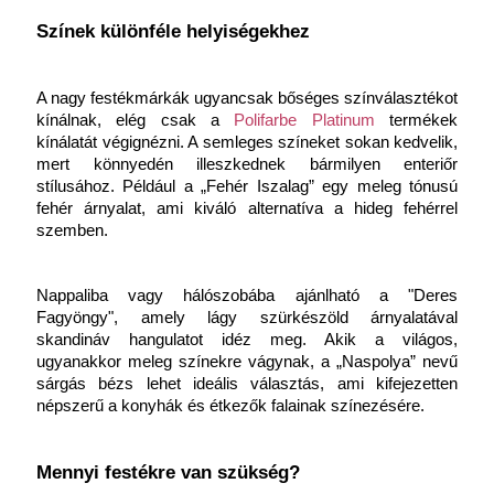
Színek különféle helyiségekhez
A nagy festékmárkák ugyancsak bőséges színválasztékot 
kínálnak, elég csak a 
Polifarbe Platinum
 termékek 
kínálatát végignézni. A semleges színeket sokan kedvelik, 
mert könnyedén illeszkednek bármilyen enteriőr 
stílusához. Például a „Fehér Iszalag” egy meleg tónusú 
fehér árnyalat, ami kiváló alternatíva a hideg fehérrel 
szemben.
Nappaliba vagy hálószobába ajánlható a "Deres 
Fagyöngy", amely lágy szürkészöld árnyalatával 
skandináv hangulatot idéz meg. Akik a világos, 
ugyanakkor meleg színekre vágynak, a „Naspolya” nevű 
sárgás bézs lehet ideális választás, ami kifejezetten 
népszerű a konyhák és étkezők falainak színezésére.
Mennyi festékre van szükség?