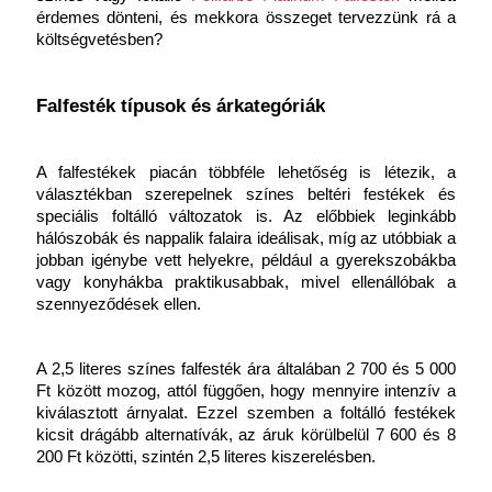
érdemes dönteni, és mekkora összeget tervezzünk rá a 
költségvetésben?
Falfesték típusok és árkategóriák
A falfestékek piacán többféle lehetőség is létezik, a 
választékban szerepelnek színes beltéri festékek és 
speciális foltálló változatok is. Az előbbiek leginkább 
hálószobák és nappalik falaira ideálisak, míg az utóbbiak a 
jobban igénybe vett helyekre, például a gyerekszobákba 
vagy konyhákba praktikusabbak, mivel ellenállóbak a 
szennyeződések ellen.
A 2,5 literes színes falfesték ára általában 2 700 és 5 000 
Ft között mozog, attól függően, hogy mennyire intenzív a 
kiválasztott árnyalat. Ezzel szemben a foltálló festékek 
kicsit drágább alternatívák, az áruk körülbelül 7 600 és 8 
200 Ft közötti, szintén 2,5 literes kiszerelésben.