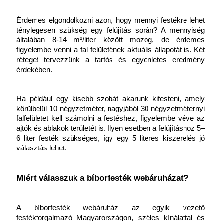
Érdemes elgondolkozni azon, hogy mennyi festékre lehet 
ténylegesen szükség egy felújítás során? A mennyiség 
általában 8-14 m²/liter között mozog, de érdemes 
figyelembe venni a fal felületének aktuális állapotát is. Két 
réteget tervezzünk a tartós és egyenletes eredmény 
érdekében.
Ha például egy kisebb szobát akarunk kifesteni, amely 
körülbelül 10 négyzetméter, nagyjából 30 négyzetméternyi 
falfelületet kell számolni a festéshez, figyelembe véve az 
ajtók és ablakok területét is. Ilyen esetben a felújításhoz 5–
6 liter festék szükséges, így egy 5 literes kiszerelés jó 
választás lehet.
Miért válasszuk a bíborfesték webáruházat?
A bíborfesték webáruház az egyik vezető 
festékforgalmazó Magyarországon, széles kínálattal és 