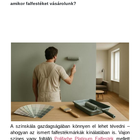
amikor falfestéket vásárolunk?
A színskála gazdagságában könnyen el lehet tévedni – 
ahogyan az ismert falfestékmárkák kínálatában is. Vajon 
színes vagy foltálló 
Polifarbe Platinum Falfesték
 mellett 