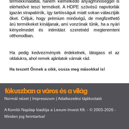
termékkínálattal, hanem kiemelkedő anyagminőséggel is 
elérhetővé teszi termékeit. A HDPE szövésű napvitorlák 
igazán strapabírók, így tartósságuk miatt sokan választják 
őket. Céljuk, hogy prémium minőségű, de megfizethető 
árú termékeket kínáljanak, ami vonzónak tűnik, ha a nyári 
kényelmedet és intimitást szeretnéd megteremteni 
otthonodban. 
Ha pedig kedvezmények érdekelnek, látogass el az 
oldalukra, ahol remek ajánlatok várnak rád.
Ha teszett Önnek a cikk, ossza meg másokkal is!
Normál nézet
|
Impresszum
|
Adatkezelési tájékoztató
A Komlói Napilap kiadója a Lexum-Invest Kft. - © 2003-2026 -
Minden jog fenntartva!