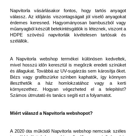
Napvitorla vásárlásakor fontos, hogy tartós anyagot 
válassz. Az időjárás viszontagságait jól viselő anyagokat 
érdemes keresned. Hagyományosan bambuszból vagy 
műanyagból készült betekintésgátlók is léteznek, viszont a 
HDPE szövésű napvitorlák kivételesen tartósak és 
szélállók.
A Napvitorla webshop termékei különösen kedveltek, 
mivel hosszú időn keresztül is megőrzik eredeti színüket 
és állagukat. Továbbá az UV-sugárzás sem károsítja őket. 
Bézs vagy grafitszürke színben kaphatók, így könnyen 
illeszthetők a ház homlokzatához vagy a kerti 
környezethez. Hogyan végezheted el a telepítést? 
Számos útmutató és tanács segíti ezt a folyamatot.
Miért válaszd a Napvitorla webshopot?
A 2020 óta működő Napvitorla webshop nemcsak széles 