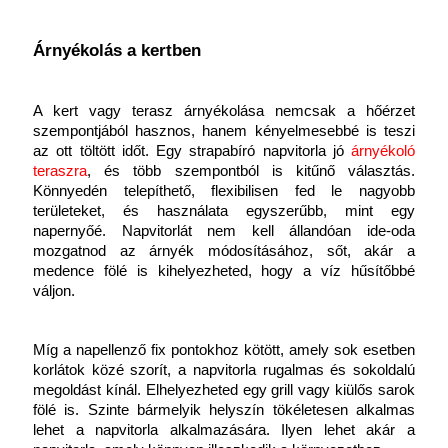
Árnyékolás a kertben
A kert vagy terasz árnyékolása nemcsak a hőérzet 
szempontjából hasznos, hanem kényelmesebbé is teszi 
az ott töltött időt. Egy strapabíró napvitorla jó
árnyékoló 
teraszra
, és több szempontból is kitűnő választás. 
Könnyedén telepíthető, flexibilisen fed le nagyobb 
területeket, és használata egyszerűbb, mint egy 
napernyőé. Napvitorlát nem kell állandóan ide-oda 
mozgatnod az árnyék módosításához, sőt, akár a 
medence fölé is kihelyezheted, hogy a víz hűsítőbbé 
váljon. 
Míg a napellenző fix pontokhoz kötött, amely sok esetben 
korlátok közé szorít, a napvitorla rugalmas és sokoldalú 
megoldást kínál. Elhelyezheted egy grill vagy kiülős sarok 
fölé is. Szinte bármelyik helyszín tökéletesen alkalmas 
lehet a napvitorla alkalmazására. Ilyen lehet akár a 