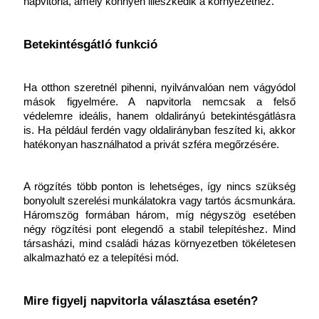
napvitorla, amely könnyen illeszkedik a környezethez.
Betekintésgátló funkció
Ha otthon szeretnél pihenni, nyilvánvalóan nem vágyódol 
mások figyelmére. A napvitorla nemcsak a felső 
védelemre ideális, hanem oldalirányú betekintésgátlásra 
is. Ha például ferdén vagy oldalirányban feszíted ki, akkor 
hatékonyan használhatod a privát szféra megőrzésére.
A rögzítés több ponton is lehetséges, így nincs szükség 
bonyolult szerelési munkálatokra vagy tartós ácsmunkára. 
Háromszög formában három, míg négyszög esetében 
négy rögzítési pont elegendő a stabil telepítéshez. Mind 
társasházi, mind családi házas környezetben tökéletesen 
alkalmazható ez a telepítési mód. 
Mire figyelj napvitorla választása esetén?