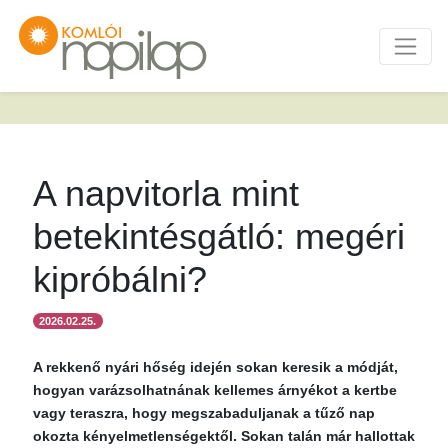
A napvitorla mint
betekintésgátló: megéri
kipróbálni?
2026.02.25.
A rekkenő nyári hőség idején sokan keresik a módját,
hogyan varázsolhatnának kellemes árnyékot a kertbe
vagy teraszra, hogy megszabaduljanak a tűző nap
okozta kényelmetlenségektől. Sokan talán már hallottak