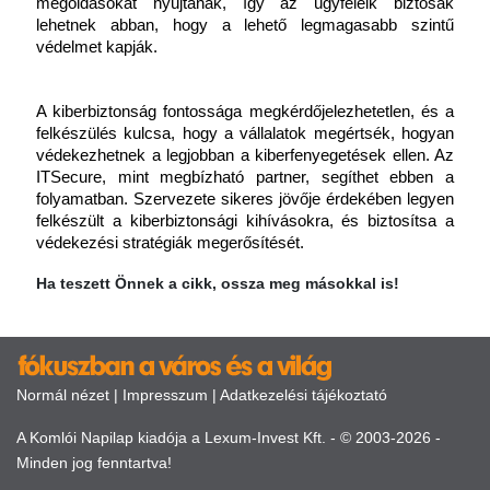
megoldásokat nyújtanak, így az ügyfeleik biztosak 
lehetnek abban, hogy a lehető legmagasabb szintű 
védelmet kapják.
A kiberbiztonság fontossága megkérdőjelezhetetlen, és a 
felkészülés kulcsa, hogy a vállalatok megértsék, hogyan 
védekezhetnek a legjobban a kiberfenyegetések ellen. Az 
ITSecure, mint megbízható partner, segíthet ebben a 
folyamatban. Szervezete sikeres jövője érdekében legyen 
felkészült a kiberbiztonsági kihívásokra, és biztosítsa a 
védekezési stratégiák megerősítését.
Ha teszett Önnek a cikk, ossza meg másokkal is!
Normál nézet
|
Impresszum
|
Adatkezelési tájékoztató
A Komlói Napilap kiadója a Lexum-Invest Kft. - © 2003-2026 -
Minden jog fenntartva!