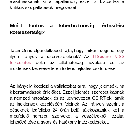
alakíthassanak ki a tagállamok, ezzel is biztosítva a 
kritikus szolgáltatások megóvását.
Miért fontos a kiberbiztonsági értesítési 
kötelezettség?
Talán Ön is elgondolkodott rajta, hogy miként segíthet egy 
ilyen irányelv a szervezeteknek? Az 
ITSecure NIS2 
felkészítés
 célja az átláthatóság növelése és az 
incidensek kezelése terén történő fejlődés ösztönzése. 
Az irányelv kötelezi a vállalatokat arra, hogy jelentsék, ha 
kibertámadások érik őket. Ezzel jelentős szerepet kapnak 
a nemzeti hatóságok és az úgynevezett CSIRT-ek, amik 
az incidensek kezeléséért felelnek. Az irányelv szerint a 
cégeknek legfeljebb 24 órán belül tájékoztatniuk kell a 
megfelelő nemzeti szerveket a veszélyekről, ezáltal 
lehetővé téve a gyors és hatékony intézkedéseket. 