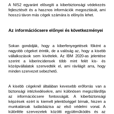
A NIS2 egyaránt elősegíti a kiberbiztonsági védekezés 
fejlesztését és a hasznos információk megosztását, ami 
hosszú távon más cégek számára is előnyös lehet. 
Az információcsere előnyei és következményei
Sokan gondolják, hogy a kiberfenyegetések főként a 
nagyobb cégeket érintik, de a valóság az, hogy a kisebb 
vállalkozások sem kivételek. Az IBM 2020-as jelentése 
szerint a kiberincidensek több mint felét kis- és 
középvállalatok szenvedték el, ami rávilágít arra, hogy 
minden szervezet sebezhető. 
A kisebb cégeknél általában kevesebb erőforrás van a 
biztonsági intézkedésekre, ami különösen megszilárdítja 
az információcsere fontosságát. A kiberbiztonsági 
képzések ezért is kiemelt jelentőséggel bírnak, hiszen a 
munkatársak tudásbázisa az első védelmi vonal. A 
különféle szervezetek közötti együttműködés és az 