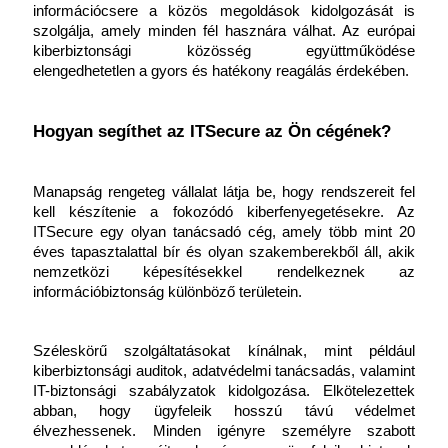
információcsere a közös megoldások kidolgozását is 
szolgálja, amely minden fél hasznára válhat. Az európai 
kiberbiztonsági közösség együttműködése 
elengedhetetlen a gyors és hatékony reagálás érdekében.
Hogyan segíthet az ITSecure az Ön cégének?
Manapság rengeteg vállalat látja be, hogy rendszereit fel 
kell készítenie a fokozódó kiberfenyegetésekre. Az 
ITSecure egy olyan tanácsadó cég, amely több mint 20 
éves tapasztalattal bír és olyan szakemberekből áll, akik 
nemzetközi képesítésekkel rendelkeznek az 
információbiztonság különböző területein. 
Széleskörű szolgáltatásokat kínálnak, mint például 
kiberbiztonsági auditok, adatvédelmi tanácsadás, valamint 
IT-biztonsági szabályzatok kidolgozása. Elkötelezettek 
abban, hogy ügyfeleik hosszú távú védelmet 
élvezhessenek. Minden igényre személyre szabott 