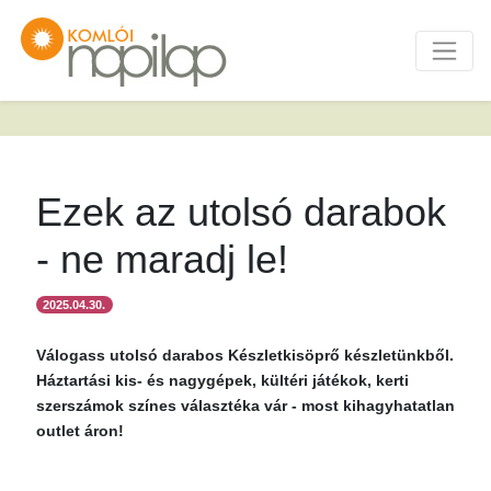
Ezek az utolsó darabok
- ne maradj le!
2025.04.30.
Válogass utolsó darabos Készletkisöprő készletünkből.
Háztartási kis- és nagygépek, kültéri játékok, kerti
szerszámok színes választéka vár - most kihagyhatatlan
outlet áron!