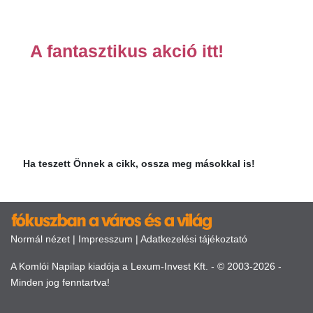
A fantasztikus akció itt!
Ha teszett Önnek a cikk, ossza meg másokkal is!
Normál nézet
|
Impresszum
|
Adatkezelési tájékoztató
A Komlói Napilap kiadója a Lexum-Invest Kft. - © 2003-2026 -
Minden jog fenntartva!