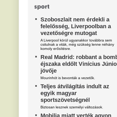
Magyar Péter felmentette Nagy
„