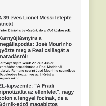
elentette
zolását
 szállt ki a
gszólalt: áll