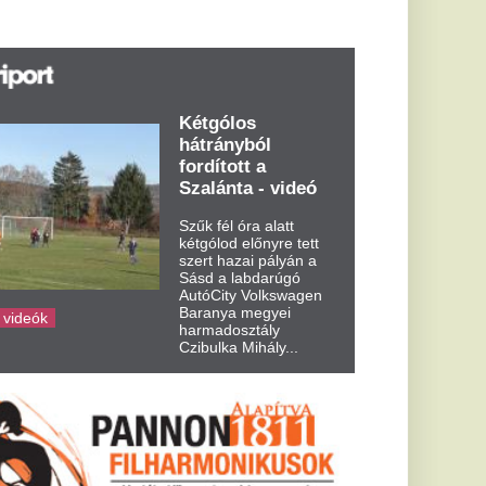
űk fél óra alatt
tgólod előnyre tett
ert hazai pályán a
sd a labdarúgó
tóCity Volkswagen
aranya megyei
rmadosztály
ibulka Mihály...