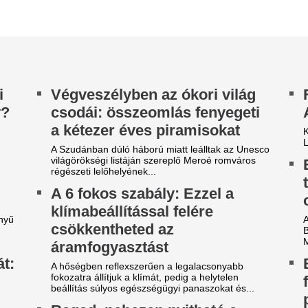
ramfogyasztást
Ez a vihar nagyon
hőségben reflexszerűen a legalacsonyabb
kozatra állítjuk a klímát, pedig a helytelen
felhőszakadás, jég
állítás súlyos egészségügyi panaszokat és...
pénteket
agad, nehezen nyitható a
Pénteken felhőszakadás, jége
űanyag ablak? Ezt kell
el a forróságot, a Duna vona
várhatók.
lyenkor tenned nyáron
Óriási döntést hoz
nagy hőségben előfordul, hogy a műanyag ablak
gy ajtó eléggé be tud ragadni a melegtől.
– új korszak jön,
égül megszólalt Puzsér
fognak örülni
óbert, és bocsánatot kért a
A Disney visszatér a mozifil
túlzsúfolt streaminges kínálat
ERDŐ aljassága miattŐ miatt
és a Star Wars rajongóit.
zsér Róbert videóban kért bocsánatot a
élsőközép nERDŐ című animációs sorozatáért,
 azt mondta: az epizódok úgy kerültek...