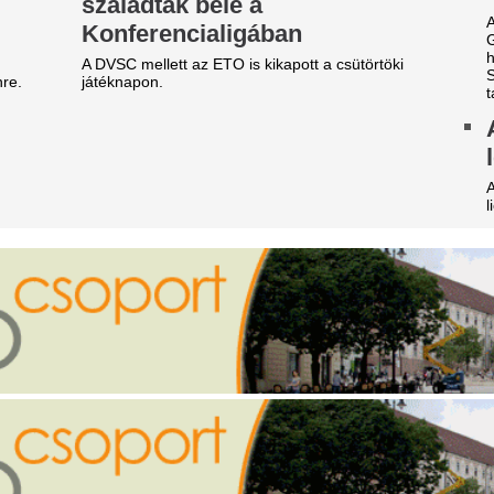
érhírhamisítókból” –
a bál Sebestyén B
lhatárolódott Németh
fős bulija miatt
alázstól a kalocsai
Mire számíthatnak a résztve
olgármester
Teljesen kiszáradt
gó Zoltán a kalocsaiakat kérte, hogy ne
Magyarország egy
lentgessék fel egymást vízhasználat miatt.
leghosszabb folyó
meth Balázs később saját posztjához használta
l a bejegyzést, Bagó szerint teljesen
helyzet a Zagyván
lreértelmezve annak mondanivalójá
Teljesen kiszáradt egy szak
i lesz most így? Megrázó hírt
ami a helyi elővilágra is kriti
özöltek a meteorológusok:
Tévedésből kidobt
égsem jön a várt enyhülés,
egymillió eurós n
lyen sokáig marad az extrém
lottószelvényét, 
orróság felettünk
a szeméttelepen k
g sokáig maradhat a forróság.
A beszámolók szerint amikor
z ATV sztárja volt, ma egy
dolgozói megtalálták a szelvé
mintha ők nyerték volna meg
idéki kis faluban él Krug
A cigányság becsü
mília: felmondása után a
és egyéb meglepő
átrába költözött
információk
ug Emília 2025-ben 12 év után mondott fel az
V-nél, majd férjével a Mátrába költöztek.
Hány roma él valójában Mag
hivatalos népszámlálási adato
ivatarok mossák el a
becslések között óriási külön
alig több mint 200 ezer embe