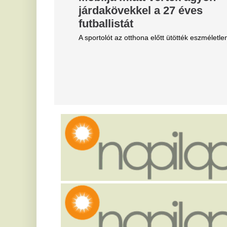
Mártont
b
e
Kármán András vette át a helyét az IMF-nél.
B
Belső vizsgálat a MÁV-nál,
p
Mészáros Lőrinc bizalmi
Ba
embere leromboltatja a már
je
majdnem elkészült várókat
Né
fe
Bíróság elé kerül az elfajult elszámolási vita, de
fé
közben lebontják a százmilliókból felhúzott
épületeket.
M
k
Magyar Péter szerint
m
világszerte irigylik és csodálva
i
figyelik most a magyarokat
f
Helyzetjelentést adott Magyar Péter.
Mé
4 vármegyére máris kiadták a
A
zivatar-riasztást, villámmal és
v
jégesővel jön a lehűlés -
E
Időjárás-előrejelzés
M
Végre tetőzött a forróság, jön a hidegfront és a
friss eső illata.
Kr
AT
Z