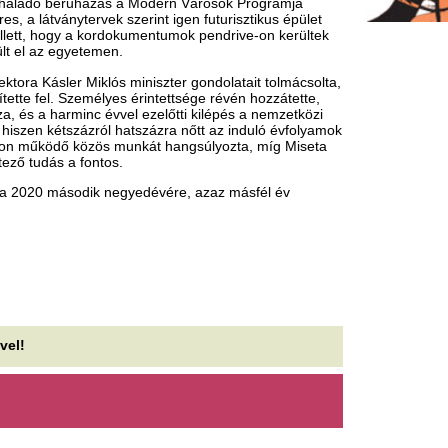
égveszélyben az ókori világ
Felmondott Balog
sodái: összeomlás fenyegeti
Az álommeló nyer
 kétezer éves piramisokat
Kiderült, miért fejezte be a 
Levente és Kása Eszter.
Szudánban dúló háború miatt leálltak az Unesco
lágörökségi listáján szereplő Meroé romváros
Ezért ért véget Es
gészeti lelőhelyének...
tündérmeséje, 2 é
 6 fokos szabály: Ezzel a
otthagyta a magya
límabeállítással felére
Az álommeló nyertese, Kása 
sökkentheted az
Balogh Leventénél, ahol assz
Mint ismert, Balogh Levente 