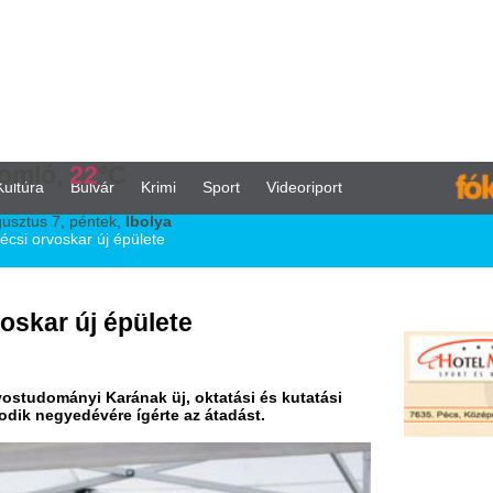
°C
vár
Krimi
Sport
Videoriport
tek,
Ibolya
új épülete
 épülete
arának üj, oktatási és kutatási
ére ígérte az átadást.
K
h
f
S