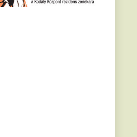
h Leventénél
tese
közös munkát Balogh
zter
v után
r milliárdost
Eszter felmondott
isztensként dolgozott.
a Cápák...