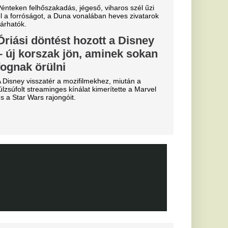
essi letépte
e a VAR közbeszólt.
sé Mourinho
csillagát a
s Júnior
al Madridnál.
sé Mourinho személyes
törést a
Fradi
enfelet", nagy
cinak, de a
biztos
0-ra legyőzte a
a-selejtezők
őzésén.
k, hogyan látták a
szemle és r