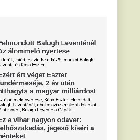
 odaver:
eső kíséri a
ső, viharos szél űzi
lában heves zivatarok
ott a Disney
 aminek sokan
mekhez, miután a
 kimerítette a Marvel