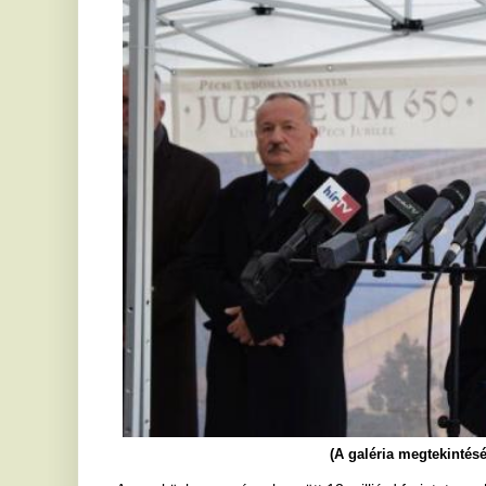
(A galéria megtekintéséhez kattintson
Az eszközbeszerzéssel együtt 12 milliárd forintot meghaladó beru
keretében valósul meg, mintegy 12 ezer négyzetméteres, a látványter
lesz. Ehhez igazodott az alapkőletétel is, ugyanis amellett, hogy 
az időkapszulába, az alapkő is 3D nyomtatással készült el az egye
Bódis József, az EMMI államtitkára, a PTE legutóbbi rektora Kásler M
aki a magyar orvoslás ezeréves hagyományait elevenítette fel. Szem
hogy a pécsi orvosképzés százéves múltra tekint vissza, és a harmin
piacra adta meg az alapját a mostani fejlesztéseknek, hiszen kétszá
létszáma. Páva Zsolt polgármester a partnerségi alapon működő k
Attila, a PTE rektora a falak ereje mellett a közöttük létező tudás a f
Peresztegi Imre, a kivitelező ZÁÉV Zrt. vezérigazgatója 2020 máso
múlvára ígérte az épület átadását.
M. Z.