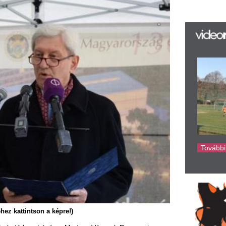
Sz
ké
sz
Sá
Au
B
ha
Cz
 a képre!)
házás a Modern Városok Programja
vek szerint igen futurisztikus épület
a kordokumentumok pendrive-on kerültek
temen.
iklós miniszter gondolatait tolmácsolta,
élyes érintettsége révén hozzátette,
c évvel ezelőtti kilépés a nemzetközi
zról hatszázra nőtt az induló évfolyamok
özös munkát hangsúlyozta, míg Miseta
ontos.
dik negyedévére, azaz másfél év