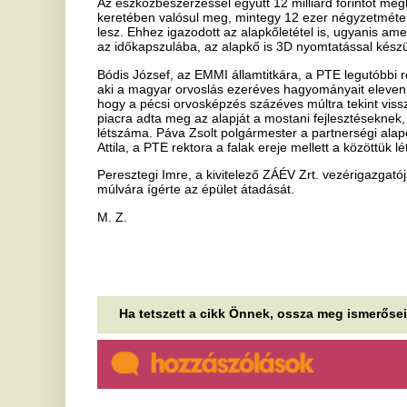
Ha tetszett a cikk Önnek, ossza meg ismerőseivel!
Abszurd történet: rendőrségi
V
kihallgatásra tartott, de hogy?
c
a
A gödöllői rendőrök végül gyanúsítottként
hallgatták ki a 39 éves férfit.
A 
vi
Ne dobjon ki százezreket az
ré
ablakon: így válassza ki a
A
tökéletes laptopot 2026-ban
k
Új hordozható számítógép vásárlása előtt könnyű
c
elveszni a technikai paraméterek és
marketingkifejezések sűrűjében. A megfelelő...