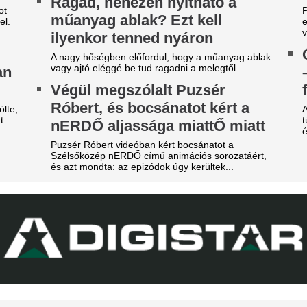
gy másik spanyol
A 39 éves Lionel M
ilágbajnokot vesz meg a Real
láncát
adrid, ha nem sikerül
Pintér Dániel is beköszönt, d
eigazolni Rodrit
Karnyújtásnyira a
tek óta próbálkoznak a Manchester City
megállapodás: Jo
anylabdásának a megszerzésével.
győzte meg a Real 
ideón, ahogy a magyar
maradásról!
enter megalázó módon
Karnyújtásnyira került Viníciu
zereli a világ legjobbját
szerződéshosszabbítása a Re
Fabrizio Romano szerint Jo
tja a tehetségeket a zsenikeltető.
közbelépése hozta meg az át
tárgyalásokon.
egveszi az FC Barcelona a
EL-lapszemle: "A 
ilág egyik legjobb játékosát
hipnotizálta az ell
t szólnak ehhez Madridban?
pofon a lengyel fo
zsudzsákék nagy pofonba
Górnik-edző maga
zaladtak bele a
A Ferencváros szerda este 1-
onferencialigában
Górnik Zabrzét az Európa Lig
harmadik körének első mérk
DVSC mellett az ETO is kikapott a csütörtöki
Szokásunkhoz híven megnéztü
téknapon.
találkozót az ellenfélnél. Lap