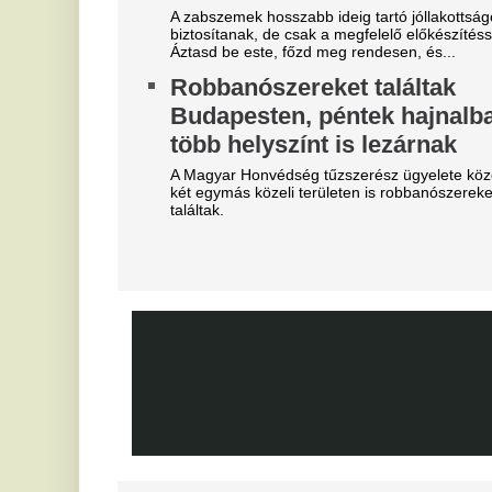
Szoboszlait nem érdekli a
E
felelősség, Liverpoolban a
v
vezetőségre mutogat
M
l
A Liverpool körül ugyanakkor továbbra sem
csitulnak a viták, még szükség lenne néhány
He
komoly erősítésre.
ar
Real Madrid: robbant a bomba,
V
éjszaka eldőlt Vinícius Júnior
c
jövője
s
Mourinhót is bevonták a vezetők.
On
Teljes átvilágítás indult az
M
egyik magyar
v
sportszövetségnél
Mi
Biztosan lesznek személyi változások.
D
Mobilja miatt verték agyon
s
járdakövekkel a 27 éves
K
futballistát
A 
A sportolót az otthona előtt ütötték eszméletlenre.
já