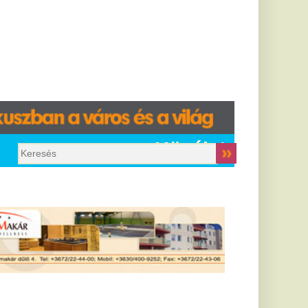
Közélet
étgólos
átrányból
ordított a
zalánta - videó