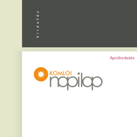
Apróhirdetés
|
Programok