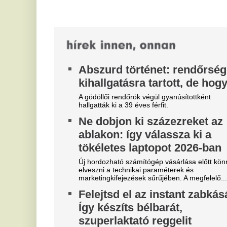
á
Felejtsd el az instant zabkását:
A 
fo
Így készíts bélbarát,
be
szuperlaktató reggelit
R
A zabszemek hosszabb ideig tartó jóllakottságot
m
biztosítanak, de csak a megfelelő előkészítéssel.
Áztasd be este, főzd meg rendesen, és...
i
Robbanószereket találtak
A 
va
Budapesten, péntek hajnalban
több helyszínt is lezárnak
V
R
A Magyar Honvédség tűzszerész ügyelete közölte,
két egymás közeli területen is robbanószereket
n
találtak.
Pu
Sz
és