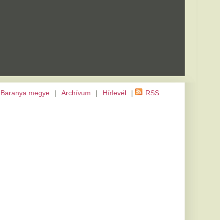
m
|
Hírlevél
|
RSS