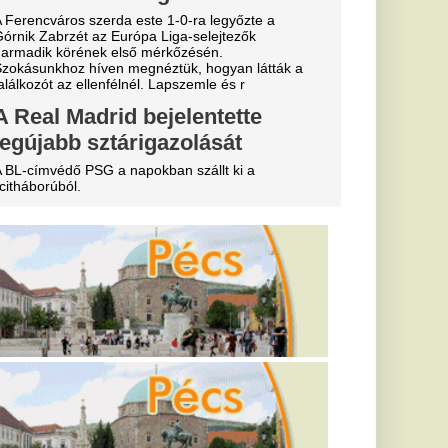
alázs 65 ezer
vők?
ik
ja: drámai a
ál
aszon a Zagyva medre,
kus hatással van.
a az
yertes
két nap múlva
erült elő
 a szeméttelep
nyt, úgy ünnepeltek,
 a főnyereményt.
lt mérete,
 adatok,
yarországon? A
k és a kutatói
bség van: míg előbbi
rt mutat, egyes