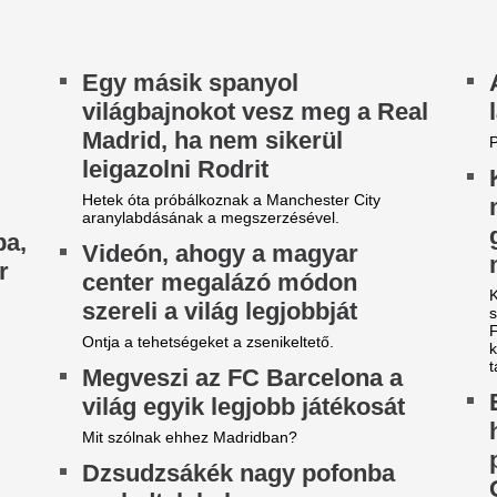
A Real Madrid bej
legújabb sztáriga
A BL-címvédő PSG a napokban
licitháborúból.
Elegem van a NER-es
Vitézy Dávid is me