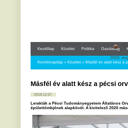
Komló,
22
Kezdőlap
Közélet
Politika
Gazdaság
Kultúra
Bul
2026. augusztus 7, pén
Komlóinapilap
»
Közélet »
Másfél év alatt kész a pécsi orvoskar 
Másfél év alatt kész a pécsi orvoskar új
2018.12.07.
Lerakták a Pécsi Tudományegyetem Általános Orvostudományi K
épülettömbjének alapkövét. A kivitelező 2020 második negyedév