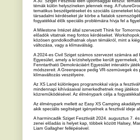
Egyesület, amely a krízishelyzetbe került gyermekek, fiatalok és cs
Fenntartható Demokráciáért Egyesület interaktív játékokon keresztül
módszereit. A Greenpeace pedig VR-szemüvegek és plakátok segítség
klímaváltozás veszélyeire.
Az XS Land különleges programokkal várja a fesztiválvendégeket, ah
mindennapi kihívásaival ismerkedhetnek meg játékos formában, töb
közreműködésével. Az élménypark célja a fogyatékkal élőkkel szembe
Az élménypark mellett az Easy XS Camping akadálymentes WC- és f
akik speciális segítséget igényelnek a fesztivál ideje alatt.
A harmincadik Sziget Fesztivált 2024. augusztus 7. és 12. között
zenei előadás is helyet kap, többek között Halsey, Martin Garrix, Fre
Liam Gallagher fellépésével.
Ha tetszett a cikk Önnek, ossza meg ismerőseivel!