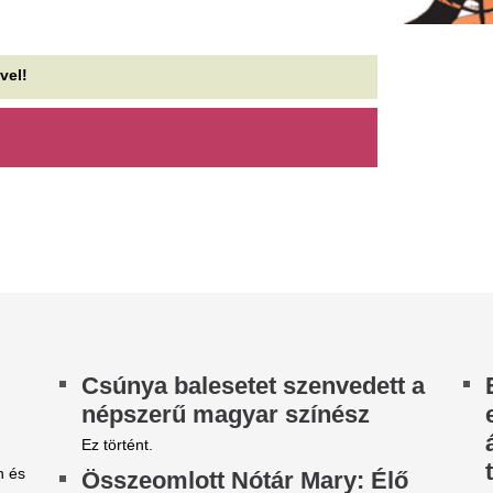
súnya balesetet szenvedett a
Elektromos rollerr
épszerű magyar színész
egy férfi Heves m
állapota kritikus,
 történt.
tudott kommuniká
sszeomlott Nótár Mary: Élő
A 32 éves férfi koponyája ös
dásban kapott pánikrohamot
bevérzés keletkezett.
televízióképernyők előtt ülők szinte semmit sem
Újra ülésezik az 
zékeltek abból a drámai küzdelemből, amelyet
tár Mary élt át az élő...
– ma sem fogunk 
oha ilyen forróak nem voltak
Magyar Péter napirend előtti 
kezdődik az Országgyűlés eh
ég a tengereink júliusban
rendkívüli ülése hétfőn. Két új
mérések kezdete óta ez volt a második
Milyen gyakran te
gforróbb július, 0,01 fokkal maradtunk el a 2024-
 rekordtól.
barátaiddal? Az o
44: kötelező volt a
szerint ezért lenn
ülügyminisztériumi
szükséged
olgozóknak részt venniük
A telefonhívások segítenek a 
kapcsolódásban és az érzelm
zijjártó Péter
megteremtésében. Fedezd fe
ajtótájékoztatóin, hogy úgy
többször...
űnjön a külföldi partnereknek,