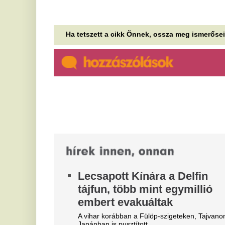
Lecsapott Kínára a Delfin
C
tájfun, több mint egymillió
n
embert evakuáltak
Ez
A vihar korábban a Fülöp-szigeteken, Tajvanon és
Ö
Japánban is pusztított.
a
Nehéz váláson van túl a TV2 új
A 
sztárja: ismert színész volt a
ér
Nó
férje
S
Mindkettőjüket nagyon megviselte.
m
Megnyugtató eredményeket
A 
hoztak a Sziget
le
zajszintmérései – jóval a
es
határérték alatt maradtak az
4
értékek
k
d
Megnyugtató eredményeket mutattak a Sziget
fesztivál zajszintjének eddigi mérései, ugyanis a III.
S
kerületben vizsgált értékek minden...
s
Igazi legenda távozott: meghalt
t