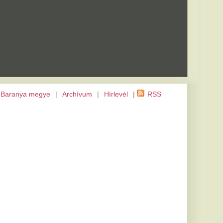
m
|
Hírlevél
|
RSS