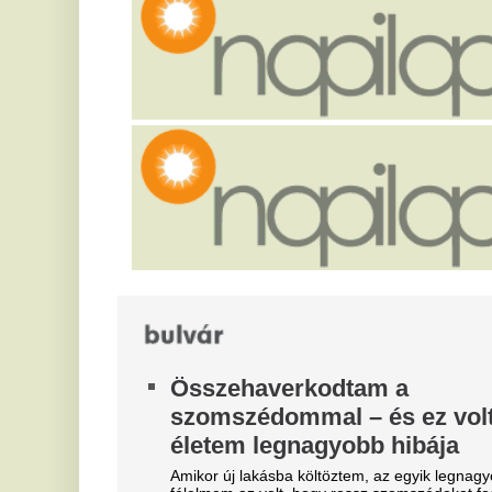
átélnie egy ostoba hiba miatt
Eg
Kártérítést követel az édesanya.
ne
Eltorzult az arca, annyira
G
megverték a TV2 női sztárját:
k
sokkoló képek készültek róla
"
e
Szabó Franciska az Exatlon Hungary sztárja volt, a
Power Slap nevű versenyen verték meg brutálisan.
Gu
eg
Milliárdossal nyaral Orbán
hí
Viktor Szerbiában,
É
társaságában megjelent a
S
hatvanpusztai birtok tervezője
r
is
A 
Testőr nélkül sétált az utcákon.
vá
sz
te
az