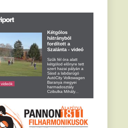
űk fél óra alatt
tgólod előnyre tett
ert hazai pályán a
sd a labdarúgó
tóCity Volkswagen
aranya megyei
rmadosztály
ibulka Mihály...