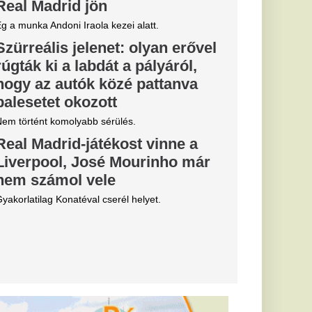
ia körül,
 egy durva
almazó titkos
csolási terv
ket az
z osztrák közmédia
állomást is
ezer háztartást
kóp: 3
ek végre jóra