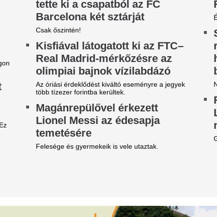
derék konferenciáikkal és
Áll a bál a közméd
ilm-fesztiválokkal, az Orbán-
mert kiszivárgott
ormány tagjai
megszorítást tart
ocsolyatérképpel...
koncepció – Lekap
borzolja a kedélye
korábban a vízgazdálkodásért felelős egykori
deszes kormánytagokat kérdeztük arról, hogy
osztrák ORF-nél
zár János szerint brutális valóságot jelent a
zhiány, a kormány pedig hibázott.
Kiszivárgott tervek szerint a
(ORF) több földfelszíni vételi 
 férfi nem hitt a szemének,
lekapcsolna, ami mintegy 64 
érinthet .
ikor kinézett az ablakon:
zenvtelenül henyélt a
Boldogsághorosz
árkányán ez az apró vendég
csillagjegy, akikn