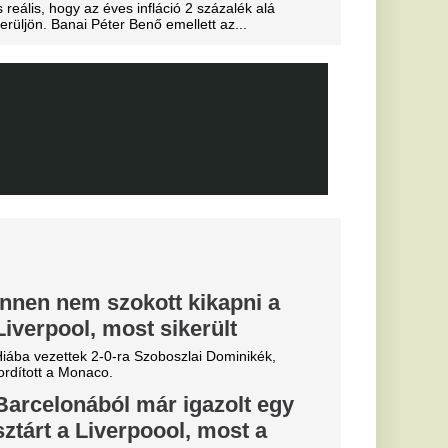
i alatt.
: olyan erővel
a pályáról,
é pattanva
és.
ost vinne a
Mourinho már
l helyet.