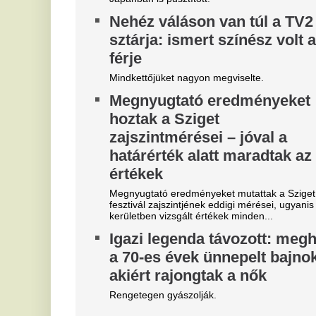
a 70-es évek ünnepelt bajnoka,
ó
akiért rajongtak a nők
p
Rengetegen gyászolják.
Sz
kí
Veszélyes jelenetek a Fradi-
K
Real Madridon, a
b
biztonságiaknak kellett
M
beavatkozniuk
A 
ál
Néhányan nem tudták, hogy nem illik hergelni a
Fradi-tábort. Lila-őrültek.
H