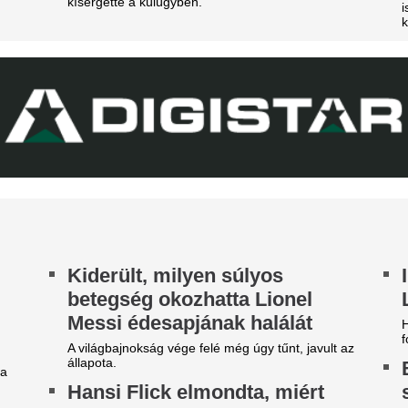
ette ki a csapatból az FC
Real Madrid jön
arcelona két sztárját
Ég a munka Andoni Iraola keze
ak őszintén!
Szürreális jelenet
isfiával látogatott ki az FTC–
rúgták ki a labdát 
eal Madrid-mérkőzésre az
hogy az autók köz
limpiai bajnok vízilabdázó
balesetet okozott
 óriási érdeklődést kiváltó eseményre a jegyek
Nem történt komolyabb sérül
bb tízezer forintba kerültek.
Real Madrid-játék
agánrepülővel érkezett
Liverpool, José 
ionel Messi az édesapja
nem számol vele
emetésére
Gyakorlatilag Konatéval cseré
lesége és gyermekeik is vele utaztak.