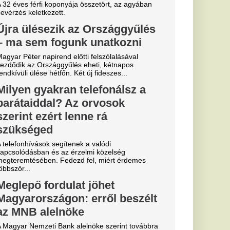
jöhet
rről beszélt
öke szerint továbbra
ó 2 százalék alá
llett az...
 kikapni a
került
zlai Dominikék,
igazolt egy
l, most a