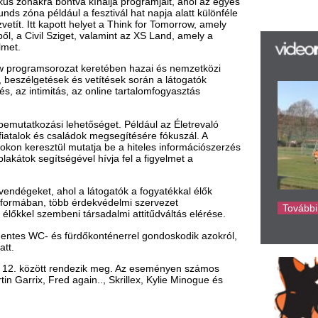
aládok megsegítésére fókuszál. A
 mutatja be a hiteles információszerzés
Sz
ével hívja fel a figyelmet a
ké
sz
Sá
ol a látogatók a fogyatékkal élők
Au
b érdekvédelmi szervezet
B
ni társadalmi attitűdváltás elérése.
ha
Cz
ürdőkonténerrel gondoskodik azokról,
 rendezik meg. Az eseményen számos
d again.., Skrillex, Kylie Minogue és