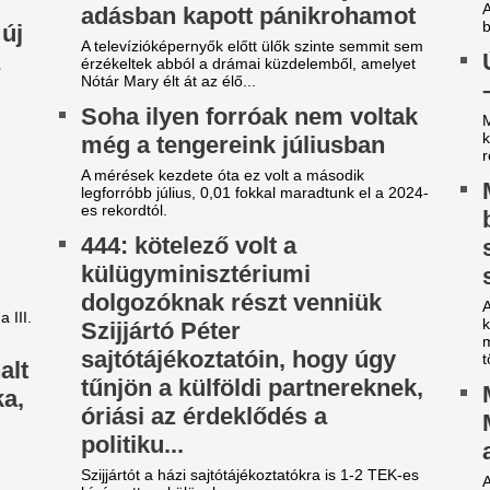
Meglepő fordulat 
riási az érdeklődés a
Magyarországon: e
olitiku...
az MNB alelnöke
ijjártót a házi sajtótájékoztatókra is 1-2 TEK-es
A Magyar Nemzeti Bank aleln
sérgette a külügyben.
is reális, hogy az éves infláci
kerüljön. Banai Péter Benő eme
iderült, milyen súlyos
Innen nem szokott
etegség okozhatta Lionel
Liverpool, most si
essi édesapjának halálát
Hiába vezettek 2-0-ra Szobos
fordított a Monaco.
világbajnokság vége felé még úgy tűnt, javult az
lapota.
Barcelonából már 
ansi Flick elmondta, miért
sztárt a Liverpooo