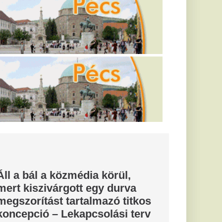
m csillagjegy
óp szerint a
dőszak jöhet, amely
várt megkönnyebbülést
sági
pette
zállítják
han klán
rog- és
 részt, 18
solatba.
k a Fradi-
llett
m illik hergelni a