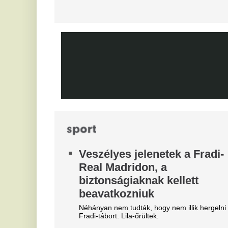
Kegyetlen betegség végzett
t
Lionel Messi édesapjával,
B
különleges helyen hunyt el a
Cs
családfő
K
Kiderült, hogy milyen súlyos kor támadta meg
R
Jorge Messi egészségét, már a világbajnokságon
o
sem lehetett ott.
Szoboszlainak követeléseket
Az
tö
írtak, Kerkezt hibáztatják a
M
Liverpool újabb vereségéért
L
Máris kezdhet aggódni a Liverpool új edzője? Ez
t
zsinórban a második vereség volt.
115 millió eurós ajánlatot
Fe
kapott a Real Madrid Arda
Gülerért
A PSG vinné a spanyolok török játékosát.