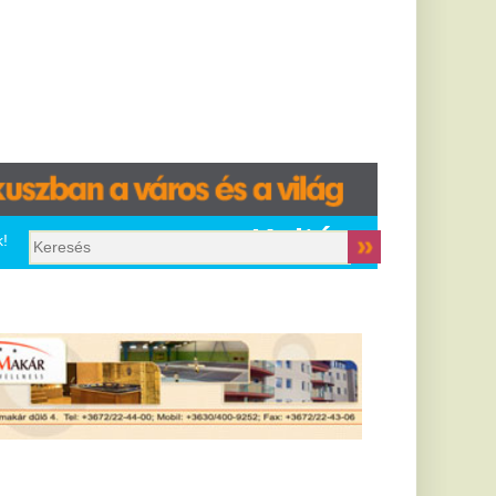
Kultúra
étgólos
átrányból
ordított a
zalánta - videó