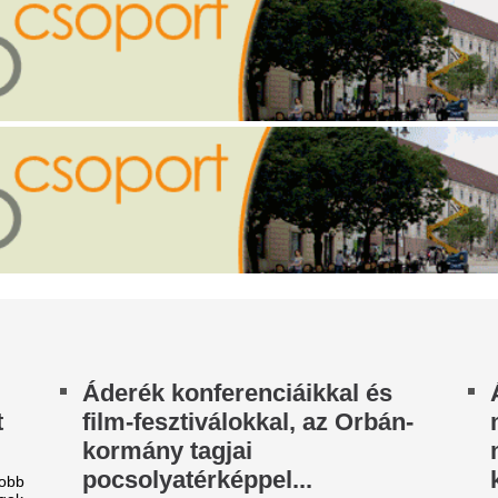
fordul a sorsa
y apró állat olyan otthonosan viselkedett, hogy
héz nem mosolyogni rajta.
Végre fordulhat a kocka háro
életében. A boldogsághoroszk
undel Takács Gábor a
nehézségek után kedvezőbb i
öztévés távozásáról:
új lehetőségeket és régóta 
tartogat.
Sajnálom, hogy így kellett
Különleges bizton
ljönnöm"
intézkedések köze
ndel Takács Gábor szerint nagy szükség lenne
y jól működő közmédiára, szórakoztató és
vasárnap délután s
rműsorokra egyaránt.
Írországba a Kina
letveszélyes trükk terjed a
vezetőjét
zigetre tartók között, a
A Kinahan-klán nemzetközi d
endőrség azonnal lépett
fegyverkereskedelemben vesz
halálesettel hozták őket kapc
Duna alacsony vízállása miatt sokan gyalog
gnának át a folyón a Szigetre, a hatóságok
Veszélyes jelenete
erint ez életveszélyes. A Életveszélyes trükk
Real Madridon, a
rjed a Szigetre tartók között, a rendőrség
onnal lépett bejegyzés e
biztonságiaknak ke
beavatkozniuk
Néhányan nem tudták, hogy ne
Fradi-tábort. Lila-őrültek.