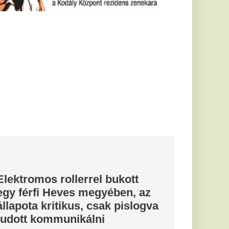
el bukott
egyében, az
 csak pislogva
lni
szetört, az agyában
Országgyűlés
unatkozni
felszólalásával
eti, kétnapos
 fideszes...
lefonálsz a
rvosok
e rá
valódi
i közelség
l, miért érdemes