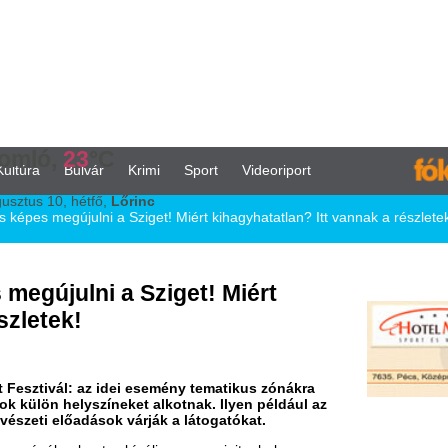
°C
vár
Krimi
Sport
Videoriport
tfő,
Lőrinc
ni a Sziget! Miért kihagyhatatlan? Itt vannak a részletek!
i a Sziget! Miért
z idei esemény tematikus zónákra
színeket alkotnak. Ilyen például az
ások várják a látogatókat.
ontva kínálja programjait, ahol az egyes
l a fesztivál hat napja alatt különféle
tt helyet a Think for Tomorrow, amely
iget, valamint az XS Land, amely a
ozat keretében hazai és nemzetközi
K
 és vetítések során a látogatók
, az online tartalomfogyasztás
h
f
S
lehetőséget. Például az Életrevaló