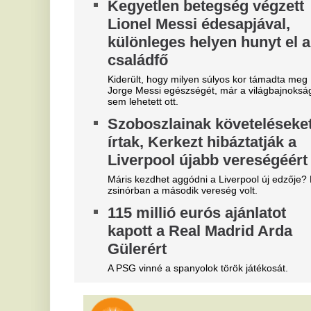
Összehaverkodtam a
Á
szomszédommal – és ez volt
f
életem legnagyobb hibája
k
p
Amikor új lakásba költöztem, az egyik legnagyobb
félelmem az volt, hogy rossz szomszédokat fogok
A 
ki. Nem sejtettem, hogy a kedves, segítőkész
fi
szomszédommal való szoros barátság lesz az, ami
Lá
miatt végül azt kívánom
ví
„Az orvosok szerint nagyjából
A
öt évem van hátra” - Súlyosan
m
félrediagnosztizálták az
s
anyukát, a poklok poklát kellett
p