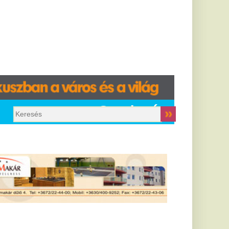
Gazdaság
étgólos
átrányból
ordított a
zalánta - videó