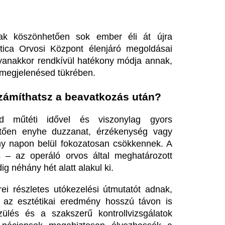
 magabiztosan élvezhessék a 
eleti Andrea: „Amikor
A Fidesz szerint 
egszólal a zene, egy másik
jogtudósként egy 
imenzióba kerülök”
eljárásban vesz ré
leti Andrea ma is igazi energiabomba.
Magyar Péter sem hagyta szó 
yanazzal a lendülettel tanít, táncol és szervez,
párt által megfogalmazottakat
nt húsz évvel ezelőtt, amikor a Szombat esti...
Krausz Gábor gye
gy szegedi túrázó ezekben a
meghitt pillanatró