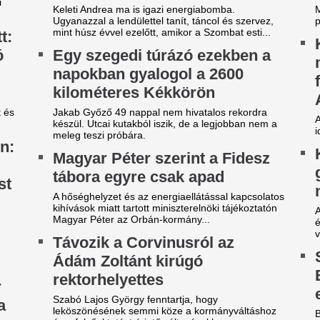
évécsatorna hozta le a
Fradi-Real: Világs
ülönös szexbotrány részleteit
el Budapestet - it
első képek, videó
rcsa dolgokra derült fény a világbajnokságot
gjárt focinemzetnél.
Megérkezett Budapestre a Re
Ferencváros elleni mérkőzés 
ilágsztár érkezik Budapestre,
New York Palace Budapest Ho
1 éve nem látott ilyet a
Aranyérmes lett 
agyar főváros
válogatott a portu
 emberek percek alatt elkapkodták az összes
Európa-bajnoksá
gyet.
Tiba Panna keze a legfontos
riási felfordulás a Dohány
remegett meg, bezzeg a span
tca sarkán, a Budapestre
Veszélybe került 
rkezett Real Madrid
magyarországi E
zállodájánál
megrendezése a M
sé Mourinhót és Vinícius Júniort szétszedték a
téri tűz miatt
jongók.
Pósfai Gábor is megszólalt.
z egyik népszerű sportág
eljesen eltűnik a közmédiáról
Véget ért az Orbá