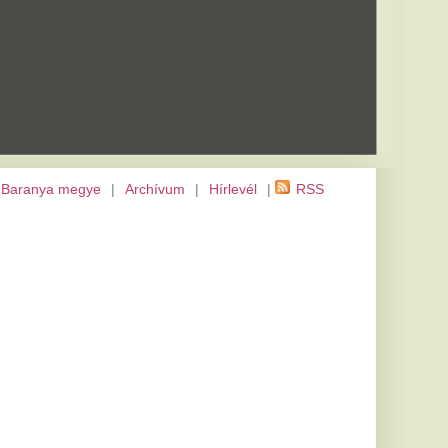
m
|
Hírlevél
|
RSS