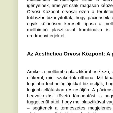
beavatkozást követő támogatást is nagyra értékeli
függetlenül attól, hogy mellplasztikával vagy más eszt
– segítenek a természetes megjelenés visszaállí
páciens egyediségét és szépségét.
Az esztétikai plasztikai beavatkozásoknak köszön
magabiztosan a napi rutinját. Az Aesthetica Orvos
révén a mellbimbó plasztika egyszerű, ugyanakkor re
hogy megteremtsd a lelki békédet a fizikai megjelenés
Felépülés és eredmények: mire számíthat
A mellbimbó plasztika általában rövid műtéti 
regenerációval jár. A beavatkozást követően enyh
feszítő érzés jelentkezhet, amelyek néhány napon be
varratszedésre – amennyiben szükséges – az operá
időpontban kerül sor, a végleges forma pedig néhány hé
Az Aesthetica Orvosi Központ szakemberei részletes
hogy a gyógyulás zavartalan legyen, és az esztéti
harmonikus maradjon. A tudatos felkészülés és a s