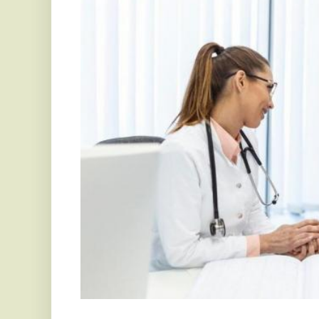
Mit nyújthat a mellbimbó plasztika?
Az 
Aesthetica Orvosi Központ mellbimbó plaszti
funkcionális szempontból is jelentős. Sok nő és férfi
mérete, alakja vagy a mellbimbó formája nem fel
kényelmetlen érzést okozhat. A beavatkozás célja, hog
elérve a kívánt megjelenést. De mitől lesz ilyen kü
egyszerű: egyénre szabott megoldásokat kínál, a
magabiztosan, kompromisszumok nélkül élhetnek.