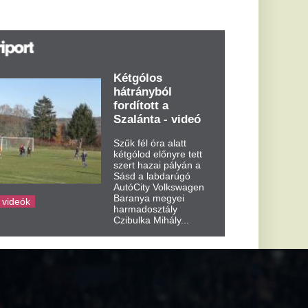
űk fél óra alatt
tgólod előnyre tett
ert hazai pályán a
sd a labdarúgó
tóCity Volkswagen
aranya megyei
rmadosztály
ibulka Mihály...