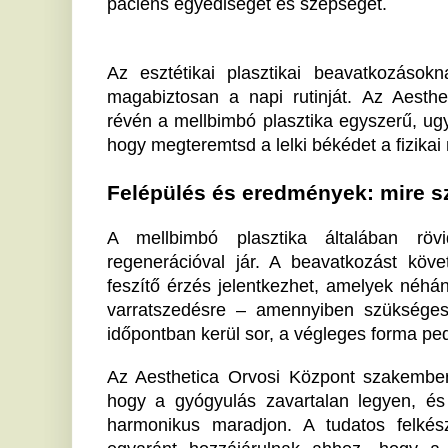
egyaránt hozzájárulnak ahhoz, hogy a páciensek
megújult megjelenés előnyeit.
Ha tetszett a cikk Önnek, ossza meg ismerőseivel!
Baka András jelölése: a
K
Fidesz-frakció reagált
m
d
A Tisza-többség leendő bábjának nevezte a
kormánypárti képviselőcsoport által az államfői
Ke
posztra jelölt Baka Andrást a Fidesz...
Ug
mi
60 kilós vaddisznó a föld alatt:
megbénította az M2-es metró
E