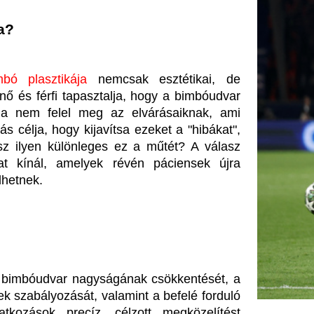
r nagyságának csökkentését, a 
sát, valamint a befelé forduló 
recíz, célzott megközelítést 
ek nyújthatnak. Az Aesthetica 
pasztalattal rendelkeznek, és 
e a fő céljuk. A mellplasztika 
ás, amelyet szükség esetén a 
tnek, hogy a lehető legjobb 
ionalizmus jegyében
ica Orvosi Központ neve sokszor 
dülálló felszereltségükkel és a 
atkozás során minden páciens a 
upán a műtét sikerét, hanem a 