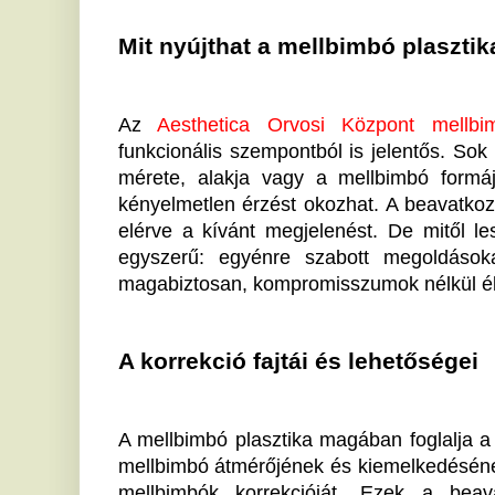
A korrekció fajtái és lehetőségei
A mellbimbó plasztika magában foglalja a bimbóudva
mellbimbó átmérőjének és kiemelkedésének szabályozá
mellbimbók korrekcióját. Ezek a beavatkozások p
igényelnek, amelyet csak magasan képzett szakember
Orvosi Központ orvosai ezen a területen komoly ta
többször bizonyították, hogy pácienseik elégedettség
egyik különösen keresett típusa a
mellnagyobbít
mellbimbó plasztikával kombinálva is elvégezhe
eredményt érjék el.
Az Aesthetica Orvosi Központ: A professz
Amikor a mellbimbó plasztikáról esik szó, az Aesthet
előkerül, mint szakértők otthona. Mit kínálnak? Egye
legújabb technológiájukkal biztosítják, hogy a beav
legjobb ellátásban részesüljön. A páciensek nem cs