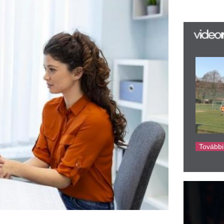
Sz
ké
sz
Sá
Au
B
ha
Cz
kája
nemcsak esztétikai, de 
 tapasztalja, hogy a bimbóudvar 
el meg az elvárásaiknak, ami 
y kijavítsa ezeket a "hibákat", 
lönleges ez a műtét? A válasz 
melyek révén páciensek újra 