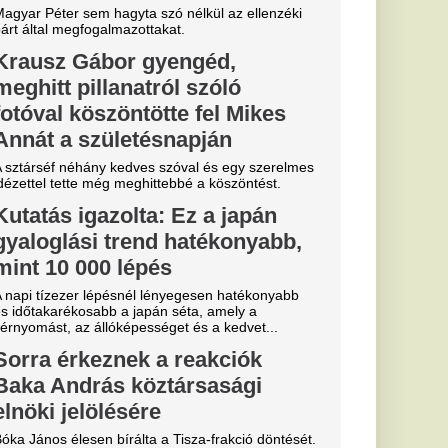
ztárok lepték
t vannak az
k
al Madrid, amely a
előtt az Anantara
telben száll meg.
a magyar
gáliai
gon
abb pillanatban sem
yolé...
a
b
arczibányi
n-saga: