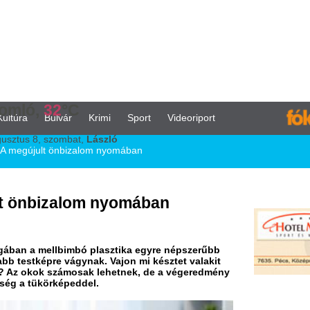
°C
vár
Krimi
Sport
Videoriport
ombat,
László
önbizalom nyomában
zalom nyomában
lbimbó plasztika egyre népszerűbb
vágynak. Vajon mi késztet valakit
zámosak lehetnek, de a végeredmény
épeddel.
K
h
f
S