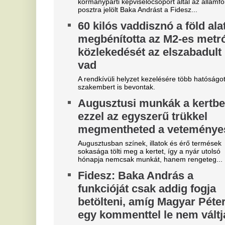
"A magyarok el akarják lopni
T
tőlünk" - Megőrült a román
k
sajtó, a Fradi hőséről
Fu
me
cikkeznek
V
Marius Corbura fáj a foga Magyarország és
Románia válogatottjának is, Bukarestben már most
3
rettegnek.
m
Óriási a zavar, a magyarok
Az
szerint a Fradi leigazolja a
je
Real Madrid sztárját?
Ó
A Ferencváros már megkezdte a szezont, de a
u
spanyol szuperklub még csak melegít.
é
Mesterit húzott a Liverpool, az
s
éjszaka leigazolták az FC
Jo
Barcelona világsztárját
ra
Ennek semmi előjele nem volt.
A
Bejelentkezett a Liverpool
t