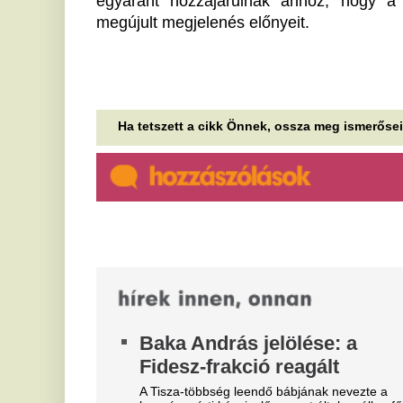
közlekedését az elszabadult
n
vad
k
A rendkívüli helyzet kezelésére több hatóságot és
Ja
szakembert is bevontak.
ké
me
Augusztusi munkák a kertben:
M
ezzel az egyszerű trükkel
t
megmentheted a veteményest
A 
Augusztusban színek, illatok és érő termések
ki
sokasága tölti meg a kertet, így a nyár utolsó
Ma
hónapja nemcsak munkát, hanem rengeteg...
T
Fidesz: Baka András a
Á
funkcióját csak addig fogja
r
betölteni, amíg Magyar Péter
Sz
egy kommenttel le nem váltja
le
és
Politikai ellenállást is hirdetett a párt, amely az 16
évben vezette az országot.