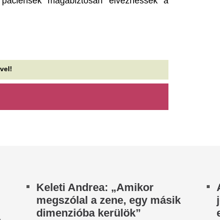
apokban gyalogol a 2600
fotóval köszöntött
ilométeres Kékkörön
Annát a születésn
kab Győző 49 nappal nem hivatalos rekordra
A sztárséf néhány kedves sz
szül. Utcai kutakból iszik, de a legjobban nem a
idézettel tette még meghitteb
leg teszi próbára.
Kutatás igazolta: 
agyar Péter szerint a Fidesz
gyaloglási trend 
ábora egyre csak apad
mint 10 000 lépés
hőséghelyzet és az energiaellátással kapcsolatos
hívások miatt tartott miniszterelnöki tájékoztatón
A napi tízezer lépésnél lén
gyar Péter az Orbán-kormány...
és időtakarékosabb a japán s
vérnyomást, az állóképessége
ávozik a Corvinusról az
Sorra érkeznek a 
dám Zoltánt kirúgó
Baka András közt
ektorhelyettes
elnöki jelölésére
abó Lajos György fenntartja, hogy
köszönésének semmi köze a kormányváltáshoz
Bóka János élesen bírálta a T
 a felsőoktatást érintő változásokhoz,...