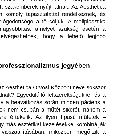
k. Az ilyen típusú műtétek – 
étikai kezelésekkel kombinálják 
tásában, miközben megőrzik a 
hetően sok ember éli át újra 
i Központ élenjáró megoldásai 
ndkívül hatékony módja annak, 
ed tükrében. 
sz a beavatkozás után?
idővel és viszonylag gyors 
e duzzanat, érzékenység vagy 
lül fokozatosan csökkennek. A 
ló orvos által meghatározott 
t alatt alakul ki. 
 utókezelési útmutatót adnak, 
kai eredmény hosszú távon is 
zakszerű kontrollvizsgálatok 