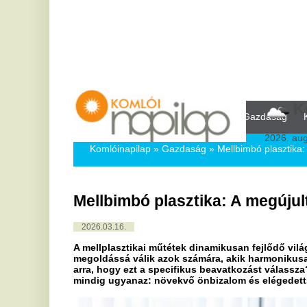
Komló,
32
Kezdőlap
Közélet
Politika
Gazdaság
Kultúra
Bul
2026. augusztus 8, sz
Komlóinapilap
»
Gazdaság »
Mellbimbó plasztika: A megújult 
Mellbimbó plasztika: A megújult önbi
2026.03.16.
A mellplasztikai műtétek dinamikusan fejlődő világában a mel
megoldássá válik azok számára, akik harmonikusabb testképre 
arra, hogy ezt a specifikus beavatkozást válassza? Az okok s
mindig ugyanaz: növekvő önbizalom és elégedettség a tükörk