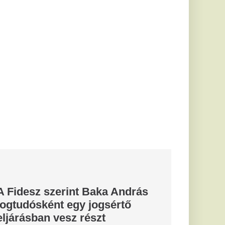
e fel Mikes
apján
óval és egy szerelmes
bé a köszöntést.
Ez a japán
hatékonyabb,
yegesen hatékonyabb
éta, amely a
t és a kedvet...
reakciók
ársasági
isza-frakció döntését.