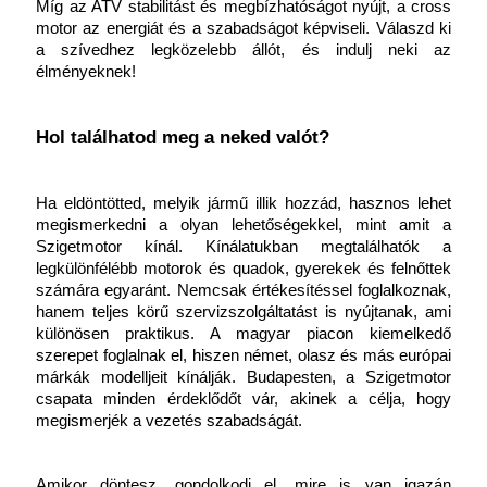
Míg az ATV stabilitást és megbízhatóságot nyújt, a cross 
motor az energiát és a szabadságot képviseli. Válaszd ki 
a szívedhez legközelebb állót, és indulj neki az 
élményeknek!
Hol találhatod meg a neked valót?
Ha eldöntötted, melyik jármű illik hozzád, hasznos lehet 
megismerkedni a olyan lehetőségekkel, mint amit a 
Szigetmotor kínál. Kínálatukban megtalálhatók a 
legkülönfélébb motorok és quadok, gyerekek és felnőttek 
számára egyaránt. Nemcsak értékesítéssel foglalkoznak, 
hanem teljes körű szervizszolgáltatást is nyújtanak, ami 
különösen praktikus. A magyar piacon kiemelkedő 
szerepet foglalnak el, hiszen német, olasz és más európai 
márkák modelljeit kínálják. Budapesten, a Szigetmotor 
csapata minden érdeklődőt vár, akinek a célja, hogy 
megismerjék a vezetés szabadságát.
Amikor döntesz, gondolkodj el, mire is van igazán 