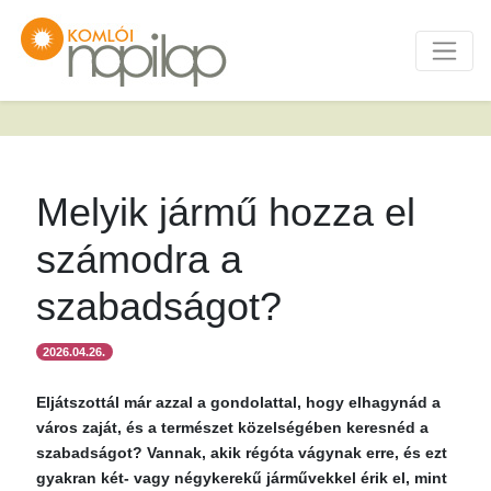
Melyik jármű hozza el
számodra a
szabadságot?
2026.04.26.
Eljátszottál már azzal a gondolattal, hogy elhagynád a
város zaját, és a természet közelségében keresnéd a
szabadságot? Vannak, akik régóta vágynak erre, és ezt
gyakran két- vagy négykerekű járművekkel érik el, mint