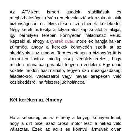
Az ATV-ként ismert quadok stabilitásuk és 
megbízhatóságuk révén remek választások azoknak, akik 
biztonságosan és élvezetesen szeretnének közlekedni. 
Négy kerék biztosítja a folyamatos kapcsolatot a talajjal, 
így bármilyen terepen könnyedén haladhatsz velük. 
Képzeld el, ahogy a
gyerek quad
 modellek hangja halkan 
zümmög, ahogy a kerekek könnyedén szelik át az 
akadályokat az utadon. Természetesen a biztonság itt is 
kiemelten fontos: mindig viselj védőfelszerelést, hogy 
minden pillanatban garantált legyen a védelem. Egy quad 
sokféle módon használható, legyen szó mezőgazdasági 
feladatokról, vadászatról vagy havas terepeken való 
közlekedésről, ha felszereljük hólánccal.
Két keréken az élmény
Ha a sebesség és az élmény a lényeg, könnyen lehet, 
hogy a dirt bike, azaz cross motor lesz a neked való 
választás. Ezek az agilis és könnyű járművek olyan 