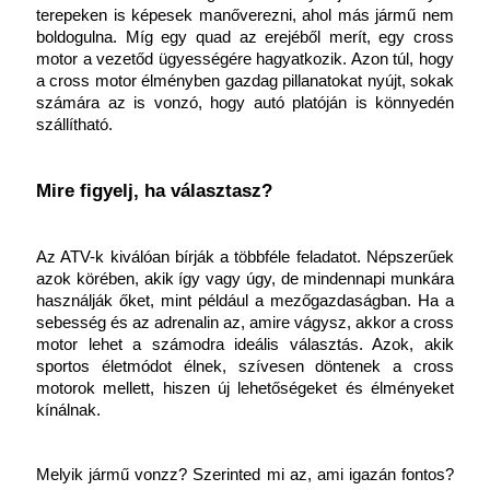
terepeken is képesek manőverezni, ahol más jármű nem 
boldogulna. Míg egy quad az erejéből merít, egy cross 
motor a vezetőd ügyességére hagyatkozik. Azon túl, hogy 
a cross motor élményben gazdag pillanatokat nyújt, sokak 
számára az is vonzó, hogy autó platóján is könnyedén 
szállítható.
Mire figyelj, ha választasz?
Az ATV-k kiválóan bírják a többféle feladatot. Népszerűek 
azok körében, akik így vagy úgy, de mindennapi munkára 
használják őket, mint például a mezőgazdaságban. Ha a 
sebesség és az adrenalin az, amire vágysz, akkor a cross 
motor lehet a számodra ideális választás. Azok, akik 
sportos életmódot élnek, szívesen döntenek a cross 
motorok mellett, hiszen új lehetőségeket és élményeket 
kínálnak.
Melyik jármű vonzz? Szerinted mi az, ami igazán fontos? 