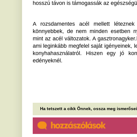
Döbbenetes tragédia: végzett
É
nagyszüleivel, majd az
m
iskolájában lövöldözött egy
A 
ad
kamasz
ha
Legalább heten meghaltak a támadásban.
A
Váratlan fordulat a
ö
Volkswagennél: mégsem
k
tűnhetnek el olyan gyorsan a
Az
benzines autók
ka
mo
Néhány éve még egyértelműnek tűnt, hogy a
Ú
Volkswagen-csoport fokozatosan búcsút mond a
belső égésű motoroknak, most azonban egyre...
A
Kiderült, mi az összefüggés az
f
alvászavar és a fiatalkori
A 
vastagbélrák kockázata között
M
Egyre fiatalabbakat támad a vastagbélrák, amiben
h
szerepe lehet az alváshiánynak is.
l
Az idei nyár legütősebb
Mi
manikűr trendjei – Ezt kérd a
fe