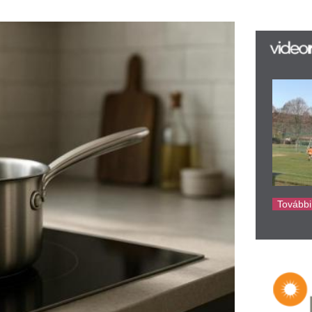
Sz
ké
sz
Sá
Au
B
ha
Cz
 rozsdamentes acél lábasokat 
i környezetben is megállják a 
ekkel szemben a 
rozsdamentes 
rozsdamentes lábas jelentősen 