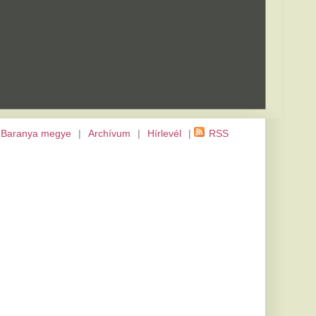
m
|
Hírlevél
|
RSS