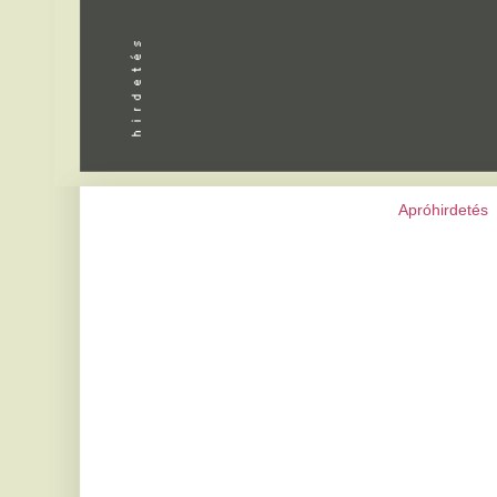
Apróhirdetés
|
Programok