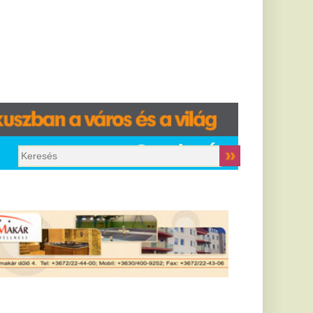
Gazdaság
étgólos
átrányból
ordított a
zalánta - videó