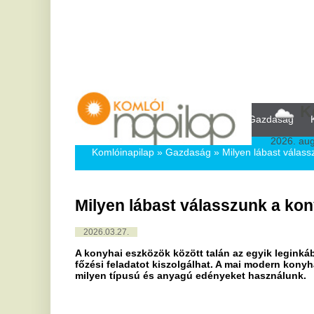
Komló,
22
Kezdőlap
Közélet
Politika
Gazdaság
Kultúra
Bul
2026. augusztus 8, sz
Komlóinapilap
»
Gazdaság »
Milyen lábast válasszunk a konyh
Milyen lábast válasszunk a konyhánkb
2026.03.27.
A konyhai eszközök között talán az egyik leginkább kihasznált 
főzési feladatot kiszolgálhat. A mai modern konyhában elenged
milyen típusú és anyagú edényeket használunk.