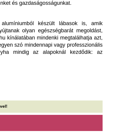
vtizedes mélyponton a
Megbénult az ivóv
agyar infláció
töltése Ózdon – d
komoly nehézség
KSH ma reggel a júliusi fogyasztói inflációs
atot tette közzé, melyek szerint a fogyasztói árak
Egy távvezetékben keletkezet
vi szinten 0,1 százalékkal...
ellehetetlenült az ózdi ivóví
töltése, a hiba elhárítását me
 profi fodrász tiszta vizet
ntött a pohárba: ennyiszer
Saját életét is koc
ellene hetente hajat mosnod
magyar erdész, h
megállítsa a tüzet
 egyik leggyakoribb kérdés a hajápolással
pcsolatban, hogy milyen gyakran érdemes hajat
Egy közel 60 hektáros erdőt
sni.
kerülhetett volna, ha a Kefa
közbe még a tűzoltók kiérkezé
jabb klub, újabb kaland:
ndros Townsend még mindig
Egyre élesedik a v
olytatja.
Spanyolország és
között a ceutai vá
17. klubjához írt alá...
A spanyol kormány a határel
ég a tavalyi naptejet
felfüggesztését követeli, de 
asználod? Ha ezt a 4 jelet
ragaszkodnak a schengeni s
felfüggesztéséhez.
átod rajta, azonnal dobd ki!
Sorra adják el az
nden évben, amikor beköszönt a melegebb idő,
lmerül ugyanaz a kérdés: használhatom még azt
az éjjeliszekrényü