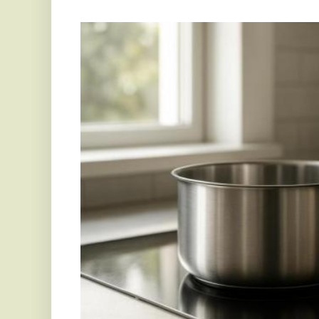
Az egészségvédelem és a hatékonyság miatt sokan a
választják, mert ezek különösen az ipari és otthon
helyüket.
Miért jó választás a rozsdamentes edény?
Az alumíniumból és más anyagokból készült edény
lábas
tartós és biztonságos is. Egy jó minőségű, 