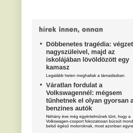
körmösödnél.
a 
Van az a pillanat a manikűrösnél, amikor az ember
tíz árnyalatot néz végig, aztán mégis ugyanazt
kéri, mint tavaly.
"A magyarok el akarják lopni
T
tőlünk" - Megőrült a román
j
sajtó, a Fradi hőséről
Eg
cikkeznek
V
Marius Corbura fáj a foga Magyarország és
3
Románia válogatottjának is, Bukarestben már most
m
rettegnek.
"Hol a csapatunk?" -
Az
je