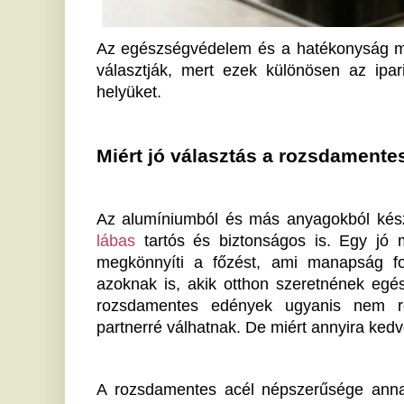
megkönnyíti a főzést, ami manapság fontos nemc
azoknak is, akik otthon szeretnének egészséges és h
rozsdamentes edények ugyanis nem rozsdásodna
partnerré válhatnak. De miért annyira kedvelt ezek a
A rozsdamentes acél népszerűsége annak is köszön
ételek mentesek a káros anyagoktól. Ráadásul ezek
könnyen tisztíthatók, ellenállnak a tisztítósz
rozsdamentes lábas használata megkönnyíti a hatéko
Alacsony vagy magas lábas?
Amikor lábast választunk a 
gasztronagyker.hu
 kínála
lábas méretét és formáját is érdemes figyelembe
lábasok közötti különbség abban rejlik, milyen típ
használni őket. A magas lábasok kiválóak nagyobb 
például levesek és főzelékek készítéséhez, míg 
kezelhetőséggel bírnak.