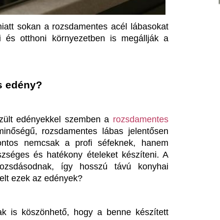
sak a profi séfeknek, hanem 
atékony ételeket készíteni. A 
k, így hosszú távú konyhai 
z edények?
hető, hogy a benne készített 
 az edények mosogatógépben is 
erek okozta károsodásnak. A 
ny és egészséges főzést.
tából, nemcsak az anyagot, de a 
 venni. Az alacsony és magas 
usú étel készítésére kívánjuk 
mennyiségű, folyósabb ételek, 
az alacsony lábasok könnyebb 