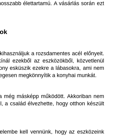
zdaságosságunkat.
ól készült lábasok is, amik 
an egészségbarát megoldást, 
ban mindenki megtalálhatja azt, 
mindennapi vagy professzionális 
g az alapoknál kezdődik: az 