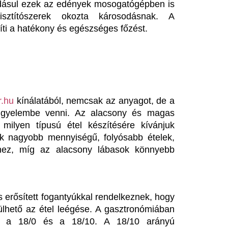
fogantyúkkal rendelkeznek, hogy 
tel leégése. A gasztronómiában 
és a 18/10. A 18/10 arányú 
ttartamú. A vásárlás során ezt 
 a rozsdamentes acél előnyeit. 
l az eszközökből, közvetlenül 
k ezekre a lábasokra, ami nem 
gkönnyítik a konyhai munkát.
képp működött. Akkoriban nem 
élvezhette, hogy otthon készült 
l vennünk, hogy az eszközeink 