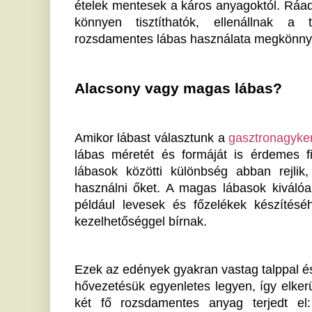
Ezek az edények gyakran vastag talppal és erősített 
hővezetésük egyenletes legyen, így elkerülhető az é
két fő rozsdamentes anyag terjedt el: a 18/0 
rozsdamentes acél sokkal ellenállóbb és hosszabb éle
érdemes szem előtt tartani.
Elengedhetetlen konyhai tartozékok
A modern konyhai technológiák világában kihasználjuk
A gasztronagyker.hu széles választékot kínál ezekbő
raktárról. Számos szakember és háziasszony esküszi
véletlen, hiszen a megfelelő edények ténylegesen me
Persze, a nagyszüleink idejében a konyha még más
számított, milyen edényben készült az étel, a család 
fogás került az asztalra. 
De az idő változik, és ma már azt is figyelembe kel