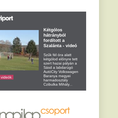
űk fél óra alatt
tgólod előnyre tett
ert hazai pályán a
sd a labdarúgó
tóCity Volkswagen
aranya megyei
rmadosztály
ibulka Mihály...