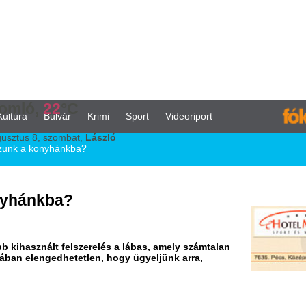
°C
vár
Krimi
Sport
Videoriport
ombat,
László
ánkba?
a?
felszerelés a lábas, amely számtalan
hetetlen, hogy ügyeljünk arra,
K
h
f
S