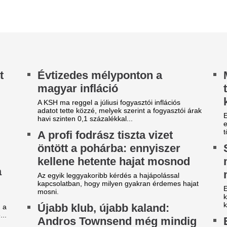
naptejet, amit tavaly nyáron bontottam fel?
filléres megoldás 
Ezek a darabok hódítanak a 
árgyal a Ferencváros, újabb
Durva balhé volt 
átékost adnának el a nyáron
egymással és a m
szekusokkal vere
yre kisebb a keret.
nézők
ilágsztár érkezik Budapestre,
Rendbontás miatt kellett int
1 éve nem látott ilyet a
stadionjában.
agyar főváros
Betlehem Dávid n
 emberek percek alatt elkapkodták az összes
magyar küldöttsé
gyet.