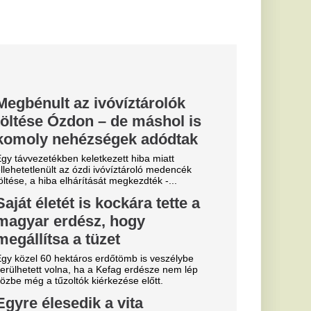
az új őrület
hálóban 2026-ban.
Miskolcon,
agyar
kedtek a
ézkedni a DVTK
yerte a
g első