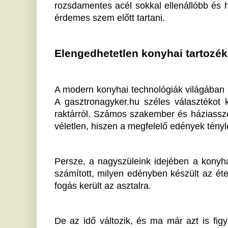
hosszú távon is támogassák az egészségünket és ga
A rozsdamentes acél mellett léteznek alumíniumb
könnyebbek, de nem minden esetben nyújtanak oly
mint az acél változatok. A
gasztronagyker.hu kínálatá
ami leginkább megfelel saját igényeinek, legyen szó 
konyhahasználatról. Hiszen egy jó konyha mindi
edényeknél.
Ha tetszett a cikk Önnek, ossza meg ismerőseivel!